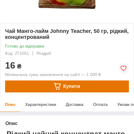
Чай Манго-лайм Johnny Teacher, 50 гр, рідкий,
концентрований
Готово до відправки
Код: JT1051
Роздріб
16
₴
Мінімальна сума замовлення на сайті — 1 000 ₴
Купити
Опис
Характеристики
Доставка
Оплата
Умови п
Опис
Рідкий чайний концентрат манго-