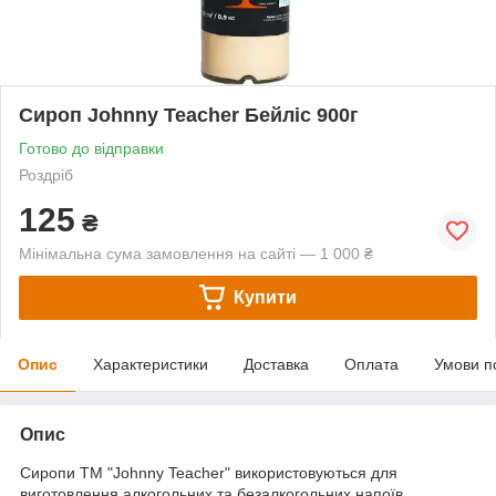
Сироп Johnny Teacher Бейліс 900г
Готово до відправки
Роздріб
125
₴
Мінімальна сума замовлення на сайті — 1 000 ₴
Купити
Опис
Характеристики
Доставка
Оплата
Умови п
Опис
Сиропи ТМ "Johnny Teacher" використовуються для
виготовлення алкогольних та безалкогольних напоїв,