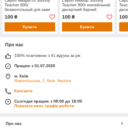
Сироп Амаретто Johnny
Сироп Ананас Johnny
Сиро
Teacher 900г
Teacher 900г коктейльний
Teac
безакогольный для кави
десертний барний
десе
морозива коктейлів
100
100
100
₴
₴
Купити
Купити
Про нас
100% позитивних з 41 відгука за рік
Працює з 01.07.2020
м. Київ
Миропільська, 2, Київ, Україна
Контакти
Сьогодні працює з 08:00 до 18:00
Показати весь графік роботи
Про нас