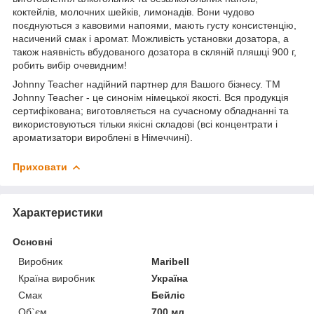
коктейлів, молочних шейків, лимонадів. Вони чудово
поєднуються з кавовими напоями, мають густу консистенцію,
насичений смак і аромат. Можливість установки дозатора, а
також наявність вбудованого дозатора в скляній пляшці 900 г,
робить вибір очевидним!
Johnny Teacher надійний партнер для Вашого бізнесу. ТМ
Johnny Teacher - це синонім німецької якості. Вся продукція
сертифікована; виготовляється на сучасному обладнанні та
використовуються тільки якісні складові (всі концентрати і
ароматизатори вироблені в Німеччині).
Приховати
Характеристики
Основні
Виробник
Maribell
Країна виробник
Україна
Смак
Бейліс
Об`єм
700 мл