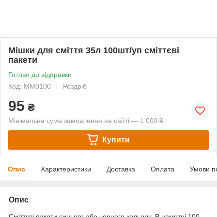
Мішки для сміття 35л 100шт/уп сміттєві
пакети
Готово до відправки
Код: MM0100
Роздріб
95
₴
Мінімальна сума замовлення на сайті — 1 000 ₴
Купити
Опис
Характеристики
Доставка
Оплата
Умови п
Опис
Сміттєві пакети синього або чорного кольору. В намотці 100