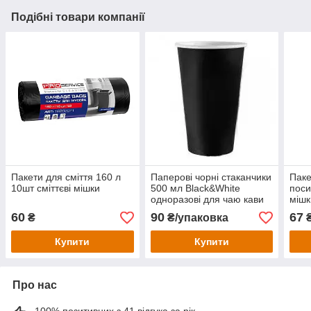
Подібні товари компанії
Пакети для сміття 160 л
Паперові чорні стаканчики
Паке
10шт сміттєві мішки
500 мл Black&White
поси
одноразові для чаю кави
мішк
35 шт/уп
60
90
67
₴
₴/упаковка
Купити
Купити
Про нас