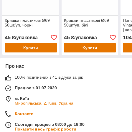
Кришки пластикові Ø69
Кришки пластикові Ø69
Папе
50шт/уп, чорні
50шт/уп, білі
Vint
| ка
кави
45
45
104
₴/упаковка
₴/упаковка
Купити
Купити
Про нас
100% позитивних з 41 відгука за рік
Працює з 01.07.2020
м. Київ
Миропільська, 2, Київ, Україна
Контакти
Сьогодні працює з 08:00 до 18:00
Показати весь графік роботи