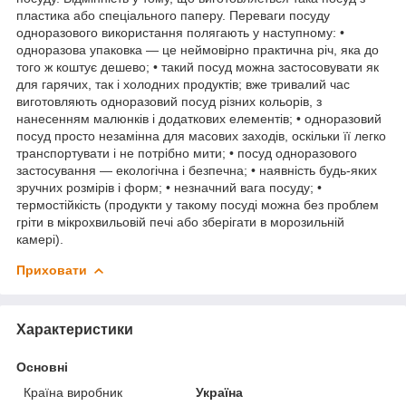
пластика або спеціального паперу. Переваги посуду
одноразового використання полягають у наступному: •
одноразова упаковка — це неймовірно практична річ, яка до
того ж коштує дешево; • такий посуд можна застосовувати як
для гарячих, так і холодних продуктів; вже тривалий час
виготовляють одноразовий посуд різних кольорів, з
нанесенням малюнків і додаткових елементів; • одноразовий
посуд просто незамінна для масових заходів, оскільки її легко
транспортувати і не потрібно мити; • посуд одноразового
застосування — екологічна і безпечна; • наявність будь-яких
зручних розмірів і форм; • незначний вага посуду; •
термостійкість (продукти у такому посуді можна без проблем
гріти в мікрохвильовій печі або зберігати в морозильній
камері).
Приховати
Характеристики
Основні
Країна виробник
Україна