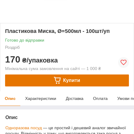
Пластикова Миска, Ø=500мл - 100шт/уп
Готово до відправки
Роздріб
170
₴/упаковка
Мінімальна сума замовлення на сайті — 1 000 ₴
Купити
Опис
Характеристики
Доставка
Оплата
Умови п
Опис
Одноразова посуд
— це простий і дешевий аналог звичайної
посуду. Відмінність у тому, що виготовляється така посуд з