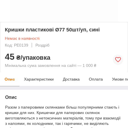
Кришки пластикові Ø77 50шт/уп, сині
Немає в наявності
Код: PE0139
Роздріб
45
₴/упаковка
Мінімальна сума замовлення на сайті — 1 000 ₴
Опис
Характеристики
Доставка
Оплата
Умови п
Опис
Разом з паперовими склянками більш популярними стають і
кришки для них. Кришечки для паперових склянок
виготовляються з нетоксичних матеріалів, тому при взаємодії
з напоями, як холодними, так і гарячими, не виділяють