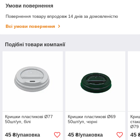
Умови повернення
Повернення товару впродовж 14 днів за домовленістю
Всі умови повернення
Подібні товари компанії
Кришки пластикові Ø77
Кришки пластикові Ø69
Криш
50шт/уп, білі
50шт/уп, чорні
стак
Ø79 
одно
45
45
45
₴/упаковка
₴/упаковка
₴
напо