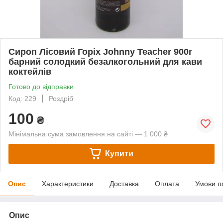
Сироп Лісовий Горіх Johnny Teacher 900г
барний солодкий безалкогольний для кави
коктейлів
Готово до відправки
Код: 229
Роздріб
100
₴
Мінімальна сума замовлення на сайті — 1 000 ₴
Купити
Опис
Характеристики
Доставка
Оплата
Умови п
Опис