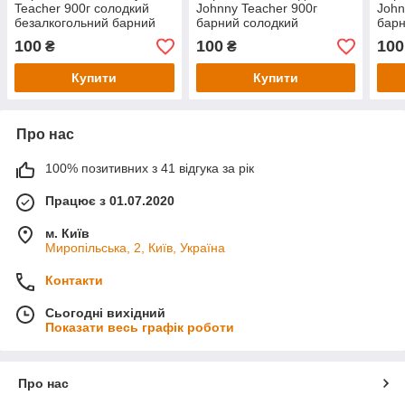
Teacher 900г солодкий
Johnny Teacher 900г
John
безалкогольний барний
барний солодкий
барн
для кави коктейлів
безалкогольний для кави
беза
100
100
100
₴
₴
коктейлів
кокт
Купити
Купити
Про нас
100% позитивних з 41 відгука за рік
Працює з 01.07.2020
м. Київ
Миропільська, 2, Київ, Україна
Контакти
Сьогодні вихідний
Показати весь графік роботи
Про нас