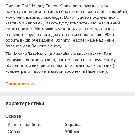
Сиропи ТМ "Johnny Teacher" використовуються для
приготування алкогольних і безалкогольних напоїв, коктейлів,
молочних шейків, лимонадів. Вони чудово поєднуються з
кавовими напоями, мають густу консистенцію, насичений
смак і аромат. Можливість установки дозатора, а також
наявність вбудованого дозатора в скляній пляшці 900 г,
робить вибір очевидним! Johnny Teacher - це надійний
партнер для Вашого бізнесу.
ТМ Johnny Teacher - це синонім німецької якості. Вся
продукція сертифікована; виготовляється на сучасному
обладнанні з використанням тільки якісних складових (всі
концентрати і ароматизатори зроблені в Німеччині).
Приховати
Характеристики
Основні
Країна виробник
Україна
Об`єм
700 мл