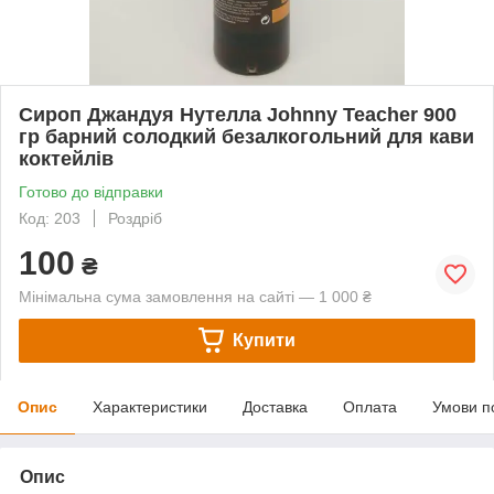
Сироп Джандуя Нутелла Johnny Teacher 900
гр барний солодкий безалкогольний для кави
коктейлів
Готово до відправки
Код: 203
Роздріб
100
₴
Мінімальна сума замовлення на сайті — 1 000 ₴
Купити
Опис
Характеристики
Доставка
Оплата
Умови п
Опис