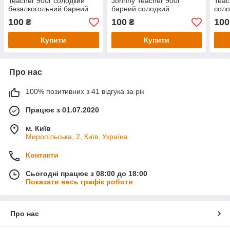
Teacher 900г солодкий
Johnny Teacher 900г
Teac
безалкогольний барний
барний солодкий
соло
для кави коктейлів
безалкогольний для кави
для 
100
100
100
₴
₴
коктейлів
Купити
Купити
Про нас
100% позитивних з 41 відгука за рік
Працює з 01.07.2020
м. Київ
Миропільська, 2, Київ, Україна
Контакти
Сьогодні працює з 08:00 до 18:00
Показати весь графік роботи
Про нас