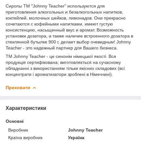
Сиропы ТМ "Johnny Teacher" используются для
приготовления алкогольных и безалкогольных напитков,
коктейлей, молочных шейков, лимонадов. Они прекрасно
сочетаются с кофейными напитками, имеют густую
консистенцию, насыщенный вкус и аромат. Возможность
установки дозатора, а также наличие встроенного дозатора в
стеклянной бутылке 900 г, делает выбор очевидным! Johnny
Teacher - это надежный партнер для Вашего бизнеса.
ТМ Johnny Teacher - це синонім німецької якості. Вся
продукція сертифікована; виготовляється на сучасному
обладнанні з використанням тільки якісних складових (всі
концентрати і ароматизатори зроблені в Німеччині).
Приховати
Характеристики
Основні
Виробник
Johnny Teacher
Країна виробник
Україна