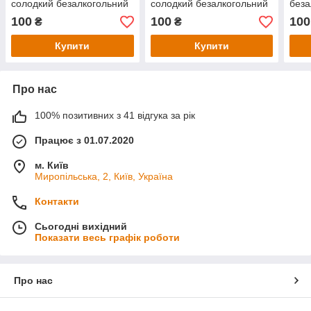
солодкий безалкогольний
солодкий безалкогольний
беза
для кави коктейлів
для кави коктейлів
для 
100
100
100
₴
₴
Купити
Купити
Про нас
100% позитивних з 41 відгука за рік
Працює з 01.07.2020
м. Київ
Миропільська, 2, Київ, Україна
Контакти
Сьогодні вихідний
Показати весь графік роботи
Про нас