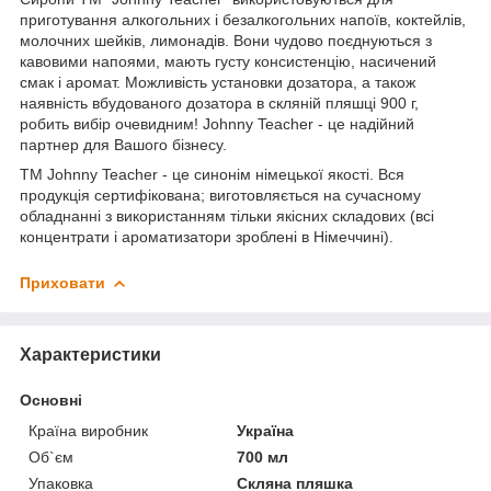
приготування алкогольних і безалкогольних напоїв, коктейлів,
молочних шейків, лимонадів. Вони чудово поєднуються з
кавовими напоями, мають густу консистенцію, насичений
смак і аромат. Можливість установки дозатора, а також
наявність вбудованого дозатора в скляній пляшці 900 г,
робить вибір очевидним! Johnny Teacher - це надійний
партнер для Вашого бізнесу.
ТМ Johnny Teacher - це синонім німецької якості. Вся
продукція сертифікована; виготовляється на сучасному
обладнанні з використанням тільки якісних складових (всі
концентрати і ароматизатори зроблені в Німеччині).
Приховати
Характеристики
Основні
Країна виробник
Україна
Об`єм
700 мл
Упаковка
Скляна пляшка